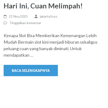
Hari Ini, Cuan Melimpah!
21 Nov,2025
jakarta5sos
Tinggalkan komentar
Kenapa Slot Bisa Memberikan Kemenangan Lebih
Mudah Bermain slot kini menjadi hiburan sekaligus
peluang cuan yang banyak diminati. Untuk
mendapatkan …
BACA SELENGKAPNYA