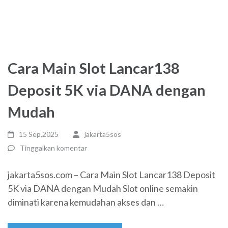
Cara Main Slot Lancar138
Deposit 5K via DANA dengan
Mudah
15 Sep,2025
jakarta5sos
Tinggalkan komentar
jakarta5sos.com – Cara Main Slot Lancar138 Deposit
5K via DANA dengan Mudah Slot online semakin
diminati karena kemudahan akses dan …