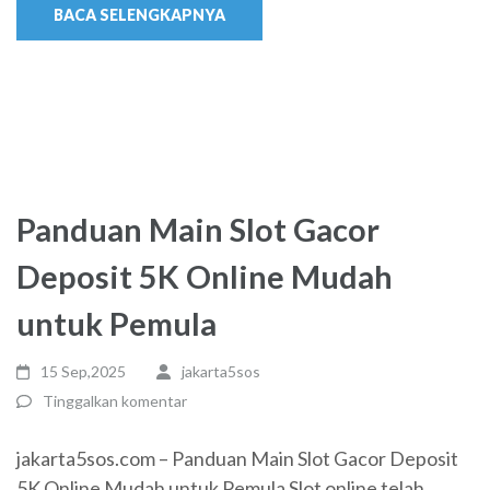
BACA SELENGKAPNYA
Panduan Main Slot Gacor
Deposit 5K Online Mudah
untuk Pemula
15 Sep,2025
jakarta5sos
Tinggalkan komentar
jakarta5sos.com – Panduan Main Slot Gacor Deposit
5K Online Mudah untuk Pemula Slot online telah