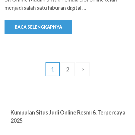
menjadi salah satu hiburan digital …
BACA SELENGKAPNYA
Paginasi
Halaman
Halaman
1
2
>
pos
Kumpulan Situs Judi Online Resmi & Terpercaya
2025