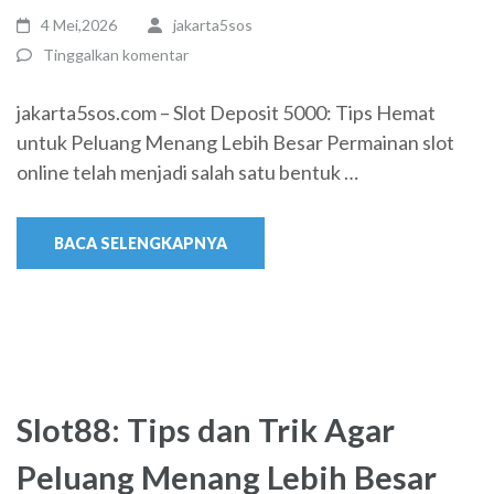
4 Mei,2026
jakarta5sos
Tinggalkan komentar
jakarta5sos.com – Slot Deposit 5000: Tips Hemat
untuk Peluang Menang Lebih Besar Permainan slot
online telah menjadi salah satu bentuk …
BACA SELENGKAPNYA
Slot88: Tips dan Trik Agar
Peluang Menang Lebih Besar