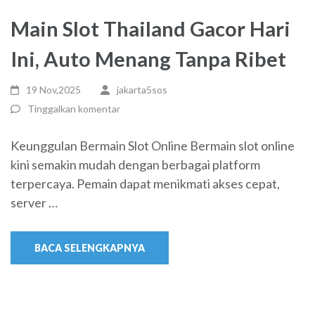
Main Slot Thailand Gacor Hari
Ini, Auto Menang Tanpa Ribet
19 Nov,2025
jakarta5sos
Tinggalkan komentar
Keunggulan Bermain Slot Online Bermain slot online
kini semakin mudah dengan berbagai platform
terpercaya. Pemain dapat menikmati akses cepat,
server …
BACA SELENGKAPNYA