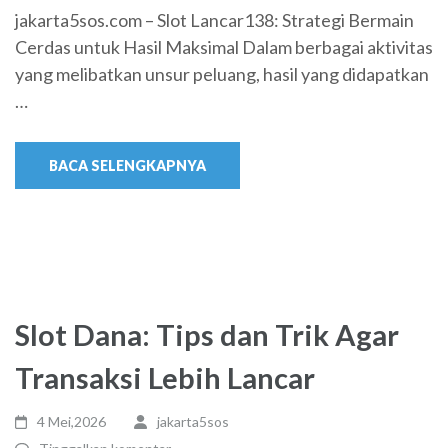
jakarta5sos.com – Slot Lancar138: Strategi Bermain
Cerdas untuk Hasil Maksimal Dalam berbagai aktivitas
yang melibatkan unsur peluang, hasil yang didapatkan
…
BACA SELENGKAPNYA
Slot Dana: Tips dan Trik Agar
Transaksi Lebih Lancar
4 Mei,2026
jakarta5sos