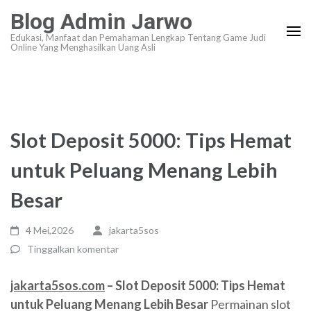
Lompat
Blog Admin Jarwo
ke
Edukasi, Manfaat dan Pemahaman Lengkap Tentang Game Judi
konten
Online Yang Menghasilkan Uang Asli
(Tekan
Enter)
Slot Deposit 5000: Tips Hemat
untuk Peluang Menang Lebih
Besar
4 Mei,2026
jakarta5sos
Tinggalkan komentar
jakarta5sos.com
– Slot Deposit 5000: Tips Hemat
untuk Peluang Menang Lebih Besar
Permainan slot