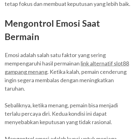
tetap fokus dan membuat keputusan yang lebih baik.
Mengontrol Emosi Saat
Bermain
Emosi adalah salah satu faktor yang sering
mempengaruhi hasil permainan
link alternatif slot88
gampang menang
. Ketika kalah, pemain cenderung
ingin segera membalas dengan meningkatkan
taruhan.
Sebaliknya, ketika menang, pemain bisa menjadi
terlalu percaya diri. Kedua kondisi ini dapat
menyebabkan keputusan yang tidak rasional.
Mengontrol emosi adalah kunci untuk menjaga