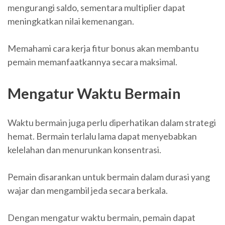
mengurangi saldo, sementara multiplier dapat
meningkatkan nilai kemenangan.
Memahami cara kerja fitur bonus akan membantu
pemain memanfaatkannya secara maksimal.
Mengatur Waktu Bermain
Waktu bermain juga perlu diperhatikan dalam strategi
hemat. Bermain terlalu lama dapat menyebabkan
kelelahan dan menurunkan konsentrasi.
Pemain disarankan untuk bermain dalam durasi yang
wajar dan mengambil jeda secara berkala.
Dengan mengatur waktu bermain, pemain dapat