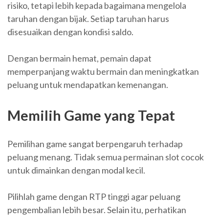
risiko, tetapi lebih kepada bagaimana mengelola
taruhan dengan bijak. Setiap taruhan harus
disesuaikan dengan kondisi saldo.
Dengan bermain hemat, pemain dapat
memperpanjang waktu bermain dan meningkatkan
peluang untuk mendapatkan kemenangan.
Memilih Game yang Tepat
Pemilihan game sangat berpengaruh terhadap
peluang menang. Tidak semua permainan slot cocok
untuk dimainkan dengan modal kecil.
Pilihlah game dengan RTP tinggi agar peluang
pengembalian lebih besar. Selain itu, perhatikan