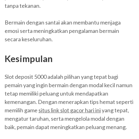
tanpa tekanan.
Bermain dengan santai akan membantu menjaga
emosi serta meningkatkan pengalaman bermain
secara keseluruhan.
Kesimpulan
Slot deposit 5000 adalah pilihan yang tepat bagi
pemain yang ingin bermain dengan modal kecil namun
tetap memiliki peluang untuk mendapatkan
kemenangan. Dengan menerapkan tips hemat seperti
memilih game
situs link slot gacor hari ini
yang tepat,
mengatur taruhan, serta mengelola modal dengan
baik, pemain dapat meningkatkan peluang menang.