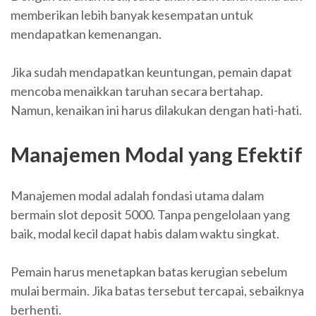
memberikan lebih banyak kesempatan untuk
mendapatkan kemenangan.
Jika sudah mendapatkan keuntungan, pemain dapat
mencoba menaikkan taruhan secara bertahap.
Namun, kenaikan ini harus dilakukan dengan hati-hati.
Manajemen Modal yang Efektif
Manajemen modal adalah fondasi utama dalam
bermain slot deposit 5000. Tanpa pengelolaan yang
baik, modal kecil dapat habis dalam waktu singkat.
Pemain harus menetapkan batas kerugian sebelum
mulai bermain. Jika batas tersebut tercapai, sebaiknya
berhenti.