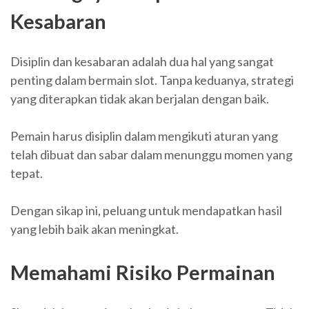
Kesabaran
Disiplin dan kesabaran adalah dua hal yang sangat
penting dalam bermain slot. Tanpa keduanya, strategi
yang diterapkan tidak akan berjalan dengan baik.
Pemain harus disiplin dalam mengikuti aturan yang
telah dibuat dan sabar dalam menunggu momen yang
tepat.
Dengan sikap ini, peluang untuk mendapatkan hasil
yang lebih baik akan meningkat.
Memahami Risiko Permainan