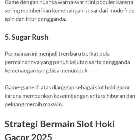
Game dengan nuansa warna-warni ini populer karena
sering memberikan kemenangan besar dari mode free
spin dan fitur pengganda.
5. Sugar Rush
Permainan ini menjadi tren baru berkat pola
permainannya yang penuh kejutan serta pengganda
kemenangan yang bisa menumpuk.
Game-game di atas dianggap sebagai slot hoki gacor
karena memberikan keseimbangan antara hiburan dan
peluang meraih maxwin.
Strategi Bermain Slot Hoki
Gacor 2025