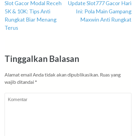
Navigasi
Slot Gacor Modal Receh
Update Slot777 Gacor Hari
5K & 10K: Tips Anti
Ini: Pola Main Gampang
pos
Rungkat Biar Menang
Maxwin Anti Rungkat
Terus
Tinggalkan Balasan
Alamat email Anda tidak akan dipublikasikan.
Ruas yang
wajib ditandai
*
Komentar