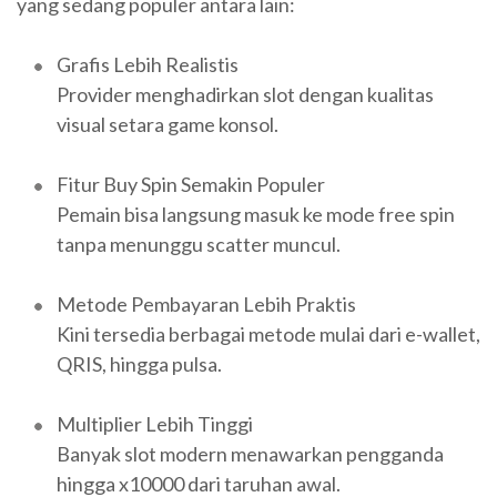
yang sedang populer antara lain:
Grafis Lebih Realistis
Provider menghadirkan slot dengan kualitas
visual setara game konsol.
Fitur Buy Spin Semakin Populer
Pemain bisa langsung masuk ke mode free spin
tanpa menunggu scatter muncul.
Metode Pembayaran Lebih Praktis
Kini tersedia berbagai metode mulai dari e-wallet,
QRIS, hingga pulsa.
Multiplier Lebih Tinggi
Banyak slot modern menawarkan pengganda
hingga x10000 dari taruhan awal.