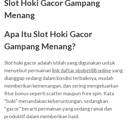
Slot Hoki Gacor Gampang
Menang
Apa Itu Slot Hoki Gacor
Gampang Menang?
Slot hoki gacor adalah istilah yang digunakan untuk
menyebut permainan
link daftar sbobet88 online
yang
dianggap sedang dalam kondisi terbaiknya, mudah
memberikan kemenangan, dan sering mengeluarkan
fitur bonus seperti scatter maupun free spin. Kata
“hoki” menandakan keberuntungan, sedangkan
“gacor” berarti permainan yang sedang ramai dan
produktif dalam memberikan hasil.