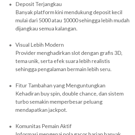
Deposit Terjangkau
Banyak platform kini mendukung deposit kecil
mulai dari 5000 atau 10000 sehingga lebih mudah
dijangkau semua kalangan.
Visual Lebih Modern
Provider menghadirkan slot dengan grafis 3D,
tema unik, serta efek suara lebih realistis
sehingga pengalaman bermain lebih seru.
Fitur Tambahan yang Menguntungkan
Kehadiran buy spin, double chance, dan sistem
turbo semakin memperbesar peluang
mendapatkan jackpot.
Komunitas Pemain Aktif
Informasi mengenai pola gacor harian banyak