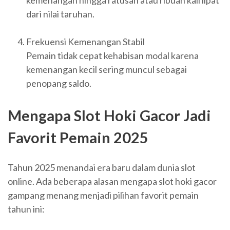
kemenangan hingga ratusan atau ribuan kali lipat
dari nilai taruhan.
Frekuensi Kemenangan Stabil
Pemain tidak cepat kehabisan modal karena
kemenangan kecil sering muncul sebagai
penopang saldo.
Mengapa Slot Hoki Gacor Jadi
Favorit Pemain 2025
Tahun 2025 menandai era baru dalam dunia slot
online. Ada beberapa alasan mengapa slot hoki gacor
gampang menang menjadi pilihan favorit pemain
tahun ini: