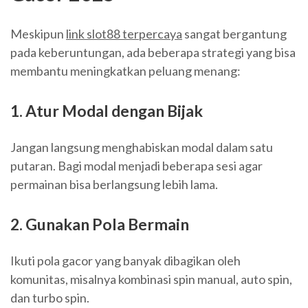
Meskipun
link slot88 terpercaya
sangat bergantung
pada keberuntungan, ada beberapa strategi yang bisa
membantu meningkatkan peluang menang:
1. Atur Modal dengan Bijak
Jangan langsung menghabiskan modal dalam satu
putaran. Bagi modal menjadi beberapa sesi agar
permainan bisa berlangsung lebih lama.
2. Gunakan Pola Bermain
Ikuti pola gacor yang banyak dibagikan oleh
komunitas, misalnya kombinasi spin manual, auto spin,
dan turbo spin.