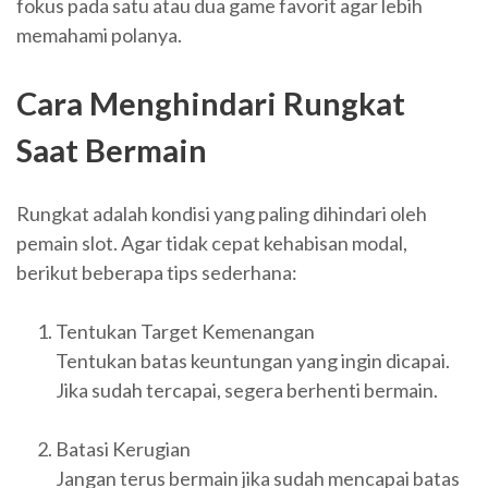
fokus pada satu atau dua game favorit agar lebih
memahami polanya.
Cara Menghindari Rungkat
Saat Bermain
Rungkat adalah kondisi yang paling dihindari oleh
pemain slot. Agar tidak cepat kehabisan modal,
berikut beberapa tips sederhana:
Tentukan Target Kemenangan
Tentukan batas keuntungan yang ingin dicapai.
Jika sudah tercapai, segera berhenti bermain.
Batasi Kerugian
Jangan terus bermain jika sudah mencapai batas