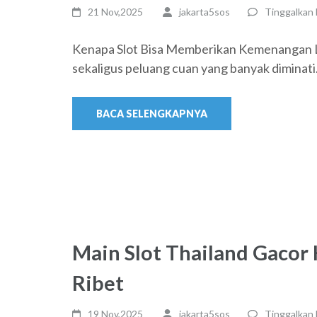
21 Nov,2025
jakarta5sos
Tinggalkan
Kenapa Slot Bisa Memberikan Kemenangan Le
sekaligus peluang cuan yang banyak diminat
BACA SELENGKAPNYA
Main Slot Thailand Gacor 
Ribet
19 Nov,2025
jakarta5sos
Tinggalkan