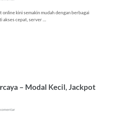
t online kini semakin mudah dengan berbagai
i akses cepat, server …
caya – Modal Kecil, Jackpot
 komentar