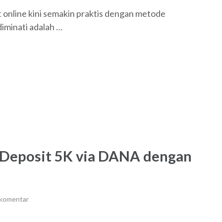
 online kini semakin praktis dengan metode
iminati adalah …
 Deposit 5K via DANA dengan
 komentar