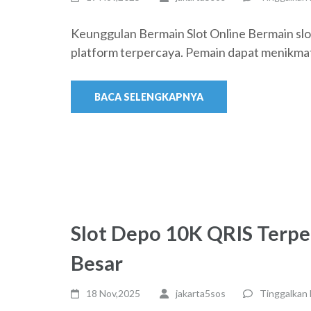
Keunggulan Bermain Slot Online Bermain slo
platform terpercaya. Pemain dapat menikmat
BACA SELENGKAPNYA
Slot Depo 10K QRIS Terper
Besar
18 Nov,2025
jakarta5sos
Tinggalkan