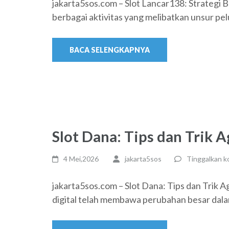
jakarta5sos.com – Slot Lancar138: Strategi
berbagai aktivitas yang melibatkan unsur pel
BACA SELENGKAPNYA
Slot Dana: Tips dan Trik A
4 Mei,2026
jakarta5sos
Tinggalkan k
jakarta5sos.com – Slot Dana: Tips dan Trik 
digital telah membawa perubahan besar dala