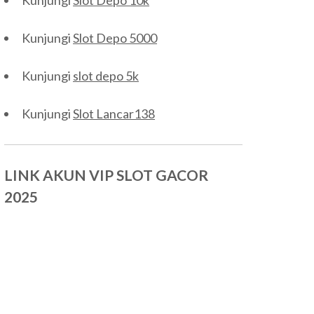
Kunjungi
Slot Depo 10k
Kunjungi
Slot Depo 5000
Kunjungi
slot depo 5k
Kunjungi
Slot Lancar138
LINK AKUN VIP SLOT GACOR
2025