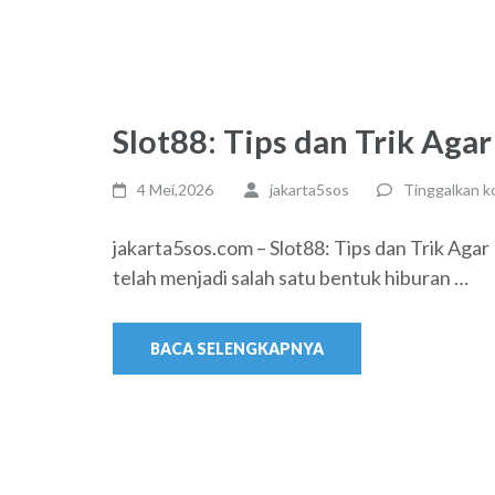
Slot88: Tips dan Trik Aga
4 Mei,2026
jakarta5sos
Tinggalkan k
jakarta5sos.com – Slot88: Tips dan Trik Aga
telah menjadi salah satu bentuk hiburan …
BACA SELENGKAPNYA