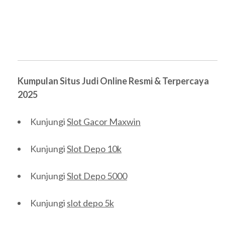
Kumpulan Situs Judi Online Resmi & Terpercaya
2025
Kunjungi
Slot Gacor Maxwin
Kunjungi
Slot Depo 10k
Kunjungi
Slot Depo 5000
Kunjungi
slot depo 5k