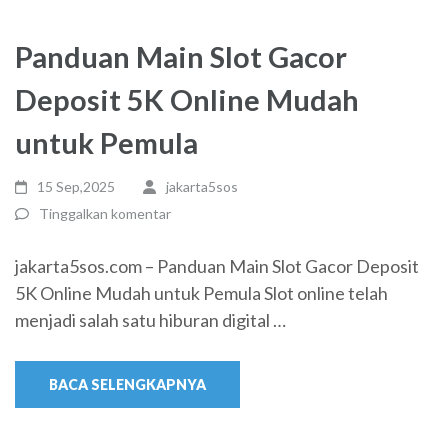
Panduan Main Slot Gacor
Deposit 5K Online Mudah
untuk Pemula
15 Sep,2025
jakarta5sos
Tinggalkan komentar
jakarta5sos.com – Panduan Main Slot Gacor Deposit
5K Online Mudah untuk Pemula Slot online telah
menjadi salah satu hiburan digital …
BACA SELENGKAPNYA