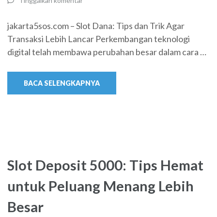
Tinggalkan komentar
jakarta5sos.com – Slot Dana: Tips dan Trik Agar
Transaksi Lebih Lancar Perkembangan teknologi
digital telah membawa perubahan besar dalam cara …
BACA SELENGKAPNYA
Slot Deposit 5000: Tips Hemat
untuk Peluang Menang Lebih
Besar