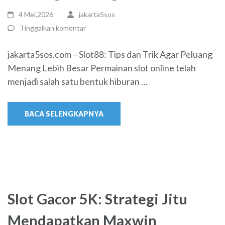
4 Mei,2026
jakarta5sos
Tinggalkan komentar
jakarta5sos.com – Slot88: Tips dan Trik Agar Peluang
Menang Lebih Besar Permainan slot online telah
menjadi salah satu bentuk hiburan …
BACA SELENGKAPNYA
Slot Gacor 5K: Strategi Jitu
Mendapatkan Maxwin