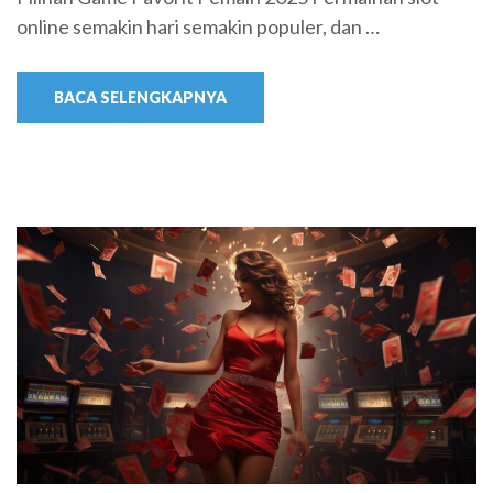
online semakin hari semakin populer, dan …
BACA SELENGKAPNYA