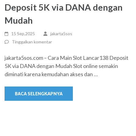
Deposit 5K via DANA dengan
Mudah
15 Sep,2025
jakarta5sos
Tinggalkan komentar
jakarta5sos.com – Cara Main Slot Lancar138 Deposit
5K via DANA dengan Mudah Slot online semakin
diminati karena kemudahan akses dan …
BACA SELENGKAPNYA