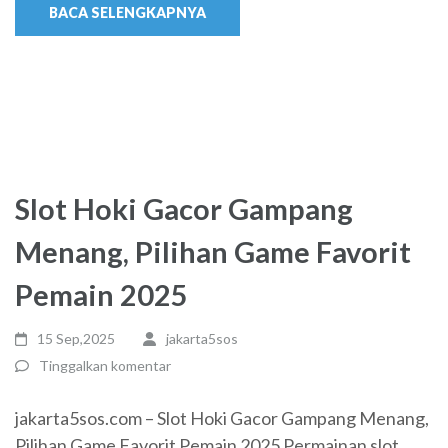
BACA SELENGKAPNYA
Slot Hoki Gacor Gampang
Menang, Pilihan Game Favorit
Pemain 2025
15 Sep,2025
jakarta5sos
Tinggalkan komentar
jakarta5sos.com – Slot Hoki Gacor Gampang Menang,
Pilihan Game Favorit Pemain 2025 Permainan slot